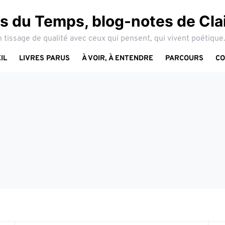
 du Temps, blog-notes de Cla
 tissage de qualité avec ceux qui pensent, qui vivent poétique.
IL
LIVRES PARUS
À VOIR, À ENTENDRE
PARCOURS
CO