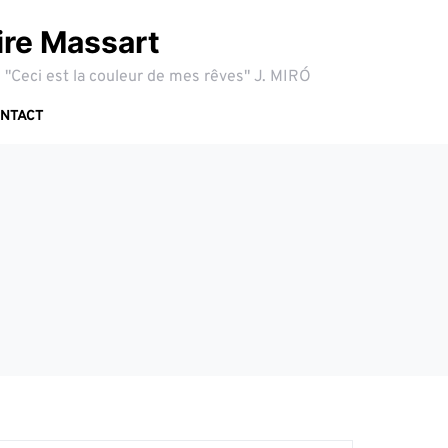
ire Massart
 "Ceci est la couleur de mes rêves" J. MIRÓ
NTACT