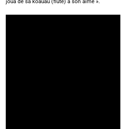
joua de sa kōauau (flûte) à son aimé ».