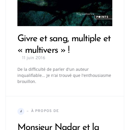
Givre et sang, multiple et
« multivers » !
11 juin 2016
De la difficulté de parler d'un auteur
inqualifiable... Je n'ai trouvé que l'enthousiasme
brouillon.
À PROPOS DE
À
Monsieur Nadar et la