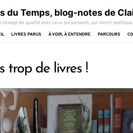
 du Temps, blog-notes de Cla
 tissage de qualité avec ceux qui pensent, qui vivent poétique.
IL
LIVRES PARUS
À VOIR, À ENTENDRE
PARCOURS
CO
 trop de livres !