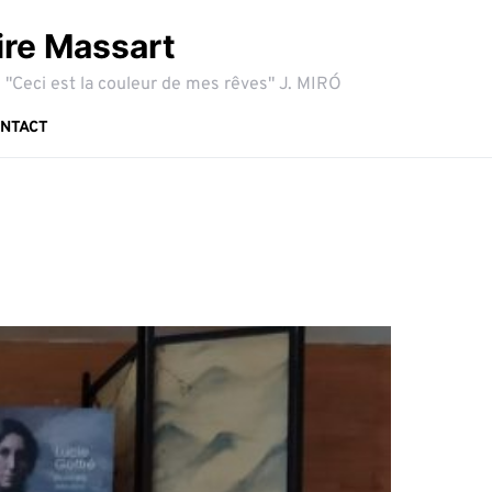
ire Massart
 "Ceci est la couleur de mes rêves" J. MIRÓ
NTACT