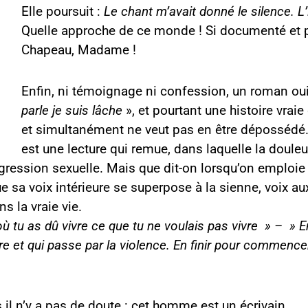
Elle poursuit :
Le chant m’avait donné le silence. 
Quelle approche de ce monde ! Si documenté et pr
Chapeau, Madame !
Enfin, ni témoignage ni confession, un roman oui
parle je suis lâche
», et pourtant une histoire vraie
et simultanément ne veut pas en être dépossédé
est une lecture qui remue, dans laquelle la douleu
 agression sexuelle. Mais que dit-on lorsqu’on emploie
ue sa voix intérieure se superpose à la sienne, voix a
s la vraie vie.
tu as dû vivre ce que tu ne voulais pas vivre » – » En
ire et qui passe par la violence. En finir pour commence
il n’y a pas de doute : cet homme est un écrivain.