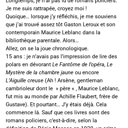
Longtemps, je n’ai pas lu de romans policiers.
Je me suis rattrapée, croyez moi !
Quoique… lorsque j’y réfléchis, je me souviens
que j’ai trouvé assez tôt Gaston Leroux et son
contemporain Maurice Leblanc dans la
bibliothèque parentale. Alors…
Allez, on se la joue chronologique.
15 ans : je n’avais pas l’impression de lire des
polars en dévorant
Le Fantôme de l’opéra
,
Le
Mystère de la chambre jaune
ou encore
L’Aiguille creuse
(Ah ! Arsène, gentleman
cambrioleur dont le » père « , Maurice Leblanc,
fut mis au monde par Achille Flaubert, frère de
Gustave). Et pourtant… J’y étais déjà. Cela
commence là. Sauf que ces livres sont des
romans policiers, c’est-à-dire, selon la