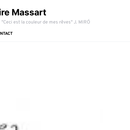
ire Massart
 "Ceci est la couleur de mes rêves" J. MIRÓ
NTACT