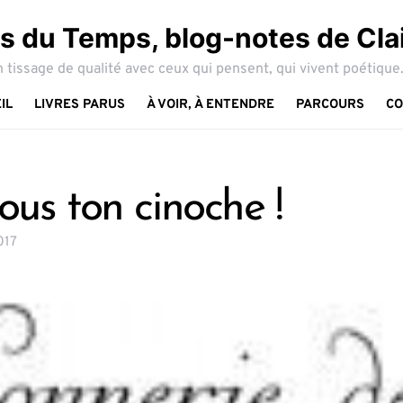
 du Temps, blog-notes de Cla
 tissage de qualité avec ceux qui pensent, qui vivent poétique.
IL
LIVRES PARUS
À VOIR, À ENTENDRE
PARCOURS
CO
ous ton cinoche !
017