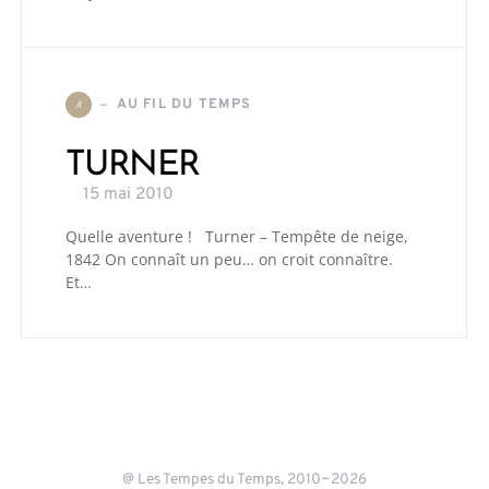
AU FIL DU TEMPS
A
TURNER
15 mai 2010
Quelle aventure ! Turner – Tempête de neige,
1842 On connaît un peu… on croit connaître.
Et…
@ Les Tempes du Temps, 2010~2026