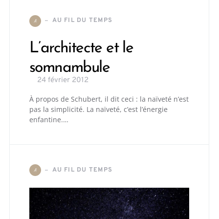
AU FIL DU TEMPS
A
L’architecte et le
somnambule
24 février 2012
À propos de Schubert, il dit ceci : la naïveté n’est
pas la simplicité. La naïveté, c’est l’énergie
enfantine.…
AU FIL DU TEMPS
A