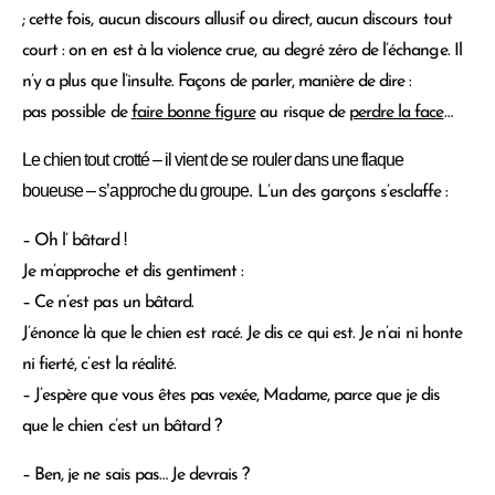
; cette fois, aucun discours allusif ou direct, aucun discours tout
court : on en est à la violence crue, au degré zéro de l’échange. Il
n’y a plus que l’insulte. Façons de parler, manière de dire :
pas possible de
f
aire bonne figure
au risque de
perdre la face
…
Le chien tout crotté – il vient de se rouler dans une flaque
boueuse – s’approche du groupe.
L’un des garçons s’esclaffe :
– Oh l’ bâtard !
Je m’approche et dis gentiment :
– Ce n’est pas un bâtard.
J’énonce là que le chien est racé. Je dis ce qui est. Je n’ai ni honte
ni fierté, c’est la réalité.
– J’espère que vous êtes pas vexée, Madame, parce que je dis
que le chien c’est un bâtard ?
– Ben, je ne sais pas… Je devrais ?