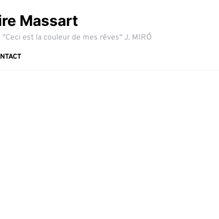
ire Massart
 "Ceci est la couleur de mes rêves" J. MIRÓ
NTACT