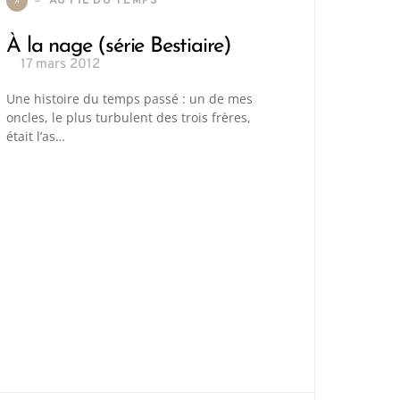
AU FIL DU TEMPS
A
À la nage (série Bestiaire)
17 mars 2012
Une histoire du temps passé : un de mes
oncles, le plus turbulent des trois frères,
était l’as…