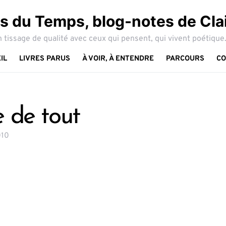
 du Temps, blog-notes de Cla
 tissage de qualité avec ceux qui pensent, qui vivent poétique.
IL
LIVRES PARUS
À VOIR, À ENTENDRE
PARCOURS
CO
 de tout
010