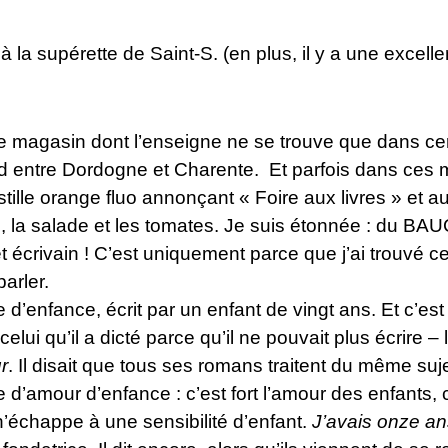
 à la supérette de Saint-S.
(en plus, il y a une excell
gasin dont l’enseigne ne se trouve que dans cert
d entre Dordogne et Charente. Et parfois dans ces m
stille orange fluo annonçant « Foire aux livres » et a
tes, la salade et les tomates. Je suis étonnée : du BA
t écrivain ! C’est uniquement parce que j’ai trouvé ce p
arler.
re d’enfance, écrit par un enfant de vingt ans. Et c’es
ui qu’il a dicté parce qu’il ne pouvait plus écrire – l
r
. Il disait que tous ses romans traitent du même suj
re d’amour d’enfance : c’est fort l’amour des enfant
 n’échappe à une sensibilité d’enfant.
J’avais onze ans