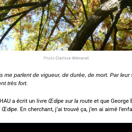
Photo
Clarisse Méneret
Ils me parlent de vigueur, de durée, de mort. Par leu
 très fort.
AU a écrit un livre
Œdipe sur la route
et que George
n
Œdipe.
En cherchant, j’ai trouvé ça, j’en ai aimé l’enf