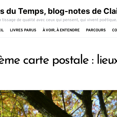
 du Temps, blog-notes de Cla
 tissage de qualité avec ceux qui pensent, qui vivent poétique.
IL
LIVRES PARUS
À VOIR, À ENTENDRE
PARCOURS
CO
me carte postale : lieu