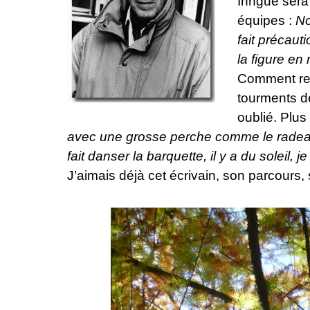
Inngué sera 
équipes :
No
fait précaut
la figure en r
Comment retr
tourments de 
oublié. Plu
avec une grosse perche comme le radeau de
fait danser la barquette, il y a du soleil,
J’aimais déjà cet écrivain, son parcours,