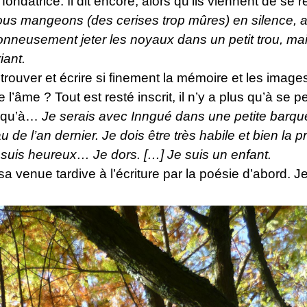
fondatrice. Il dit encore, alors qu’ils viennent de se
us mangeons (des cerises trop mûres) en silence, 
ionneusement jeter les noyaux dans un petit trou, ma
iant.
ouver et écrire si finement la mémoire et les images
l’âme ? Tout est resté inscrit, il n’y a plus qu’à se p
s qu’à…
Je serais avec Inngué dans une petite barque
 l’an dernier. Je dois être très habile et bien la pr
 je suis heureux… Je dors. […] Je suis un enfant.
 sa venue tardive à l’écriture par la poésie d’abord. 