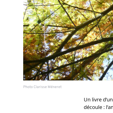
Photo Clarisse Méneret
Un livre d’u
découle : l’