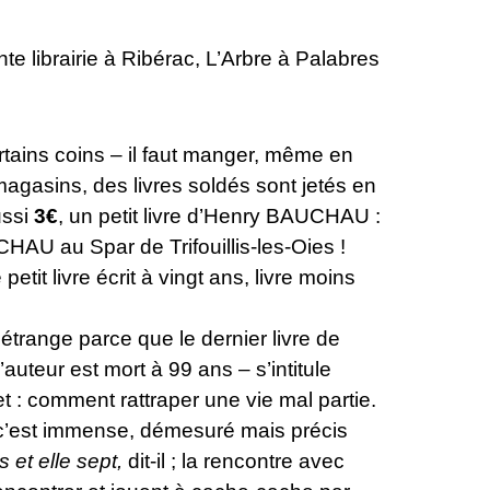
ente librairie à Ribérac, L’Arbre à Palabres
ains coins – il faut manger, même en
agasins, des livres soldés sont jetés en
ussi
3€
, un petit livre d’Henry BAUCHAU :
UCHAU au Spar de Trifouillis-les-Oies !
etit livre écrit à vingt ans, livre moins
t étrange parce que le dernier livre de
’auteur est mort à 99 ans – s’intitule
et : comment rattraper une vie mal partie.
s, c’est immense, démesuré mais précis
 et elle sept,
dit-il ; la rencontre avec