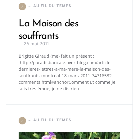
AU FIL DU TEMPS
A
La Maison des
souffrants
26 mai 2011
Brigitte Giraud (me) fait un présent :
http://paradisbancale.over-blog.com/article-
dernieres-lettres-a-ma-mere-la-maison-des-
souffrants-montreal-18-mars-2011-74716532-
comments.html#anchorComment Et comme je
suis très émue, je ne dis rien.…
AU FIL DU TEMPS
A