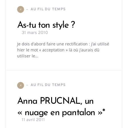
AU FIL DU TEMPS
A
As-tu ton style ?
31 mars 2010
Je dois d’abord faire une rectification : j’ai utilisé
hier le mot « acceptation » là où j’aurais dû
utiliser le…
AU FIL DU TEMPS
A
Anna PRUCNAL, un
« nuage en pantalon »*
11 avril 2011