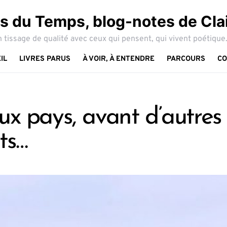
 du Temps, blog-notes de Cla
 tissage de qualité avec ceux qui pensent, qui vivent poétique.
IL
LIVRES PARUS
À VOIR, À ENTENDRE
PARCOURS
CO
ux pays, avant d’autres
ts…