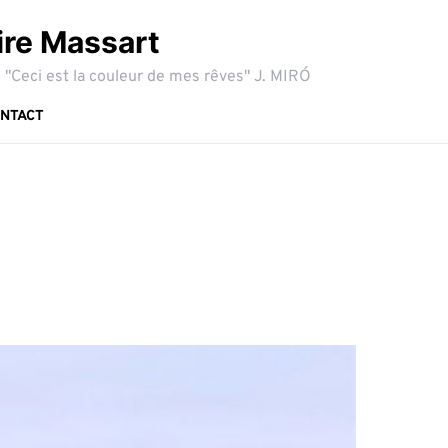
ire Massart
 "Ceci est la couleur de mes rêves" J. MIRÓ
NTACT