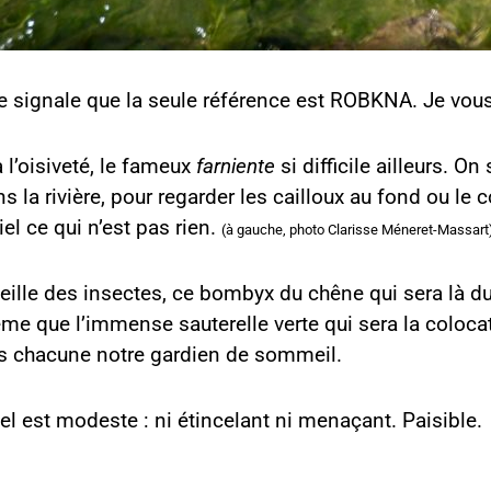
e signale que la seule référence est ROBKNA. Je vous l
 l’oisiveté, le fameux
farniente
si difficile ailleurs. O
 la rivière, pour regarder les cailloux au fond ou le cor
iel ce qui n’est pas rien.
(à gauche, photo Clarisse Méneret-Massart
ille des insectes, ce bombyx du chêne qui sera là dura
me que l’immense sauterelle verte qui sera la colocata
 chacune notre gardien de sommeil.
l est modeste : ni étincelant ni menaçant. Paisible.