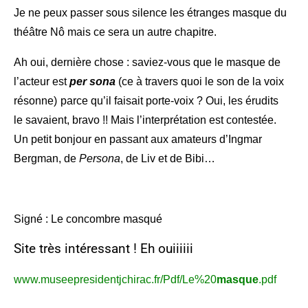
Je ne peux passer sous silence les étranges masque du
théâtre Nô mais ce sera un autre chapitre.
Ah oui, dernière chose : saviez-vous que le masque de
l’acteur est
per sona
(ce à travers quoi le son de la voix
résonne)
parce qu’il faisait porte-voix ? Oui, les érudits
le savaient, bravo !! Mais l’interprétation est contestée.
Un petit bonjour en passant aux amateurs d’Ingmar
Bergman, de
Persona
, de Liv et de Bibi…
Signé : L
e
concombre masqué
Site très intéressant ! Eh ouiiiiii
www.museepresidentjchirac.fr/Pdf/Le%20
masque
.pdf