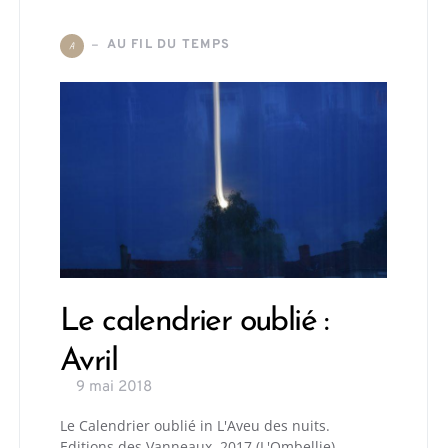
AU FIL DU TEMPS
A
Le calendrier oublié :
Avril
9 mai 2018
Le Calendrier oublié in L'Aveu des nuits.
Editions des Vanneaux, 2017 (L'Ombellie)