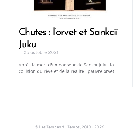
Chutes : l’orvet et Sankaï
Juku
25 octobre 2021
Après la mort d'un danseur de Sankaï Juku, la
collision du rêve et de la réalité : pauvre orvet !
@ Les Tempes du Temps, 2010~2026