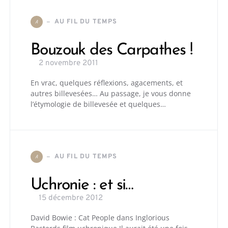
AU FIL DU TEMPS
A
Bouzouk des Carpathes !
2 novembre 2011
En vrac, quelques réflexions, agacements, et
autres billevesées… Au passage, je vous donne
l’étymologie de billevesée et quelques…
AU FIL DU TEMPS
A
Uchronie : et si…
15 décembre 2012
David Bowie : Cat People dans Inglorious