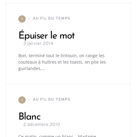
AU FIL DU TEMPS
A
Épuiser le mot
3 janvier 2014
Bon, terminé tout le tintouin, on range les
couteaux à huîtres et les toasts, on plie les
guirlandes,…
AU FIL DU TEMPS
A
Blanc
2 décembre 2010
Ce matin, comme un blanc… Madame