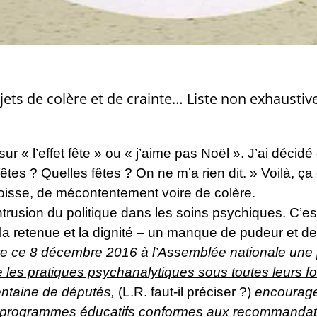
ets de colère et de crainte… Liste non exhaustive
 « l’effet fête » ou « j’aime pas Noël ». J’ai décidé d
êtes ? Quelles fêtes ? On ne m’a rien dit. » Voilà, ça c
ngoisse, de mécontentement voire de colère.
’intrusion du politique dans les soins psychiques. C’
la retenue et la dignité – un manque de pudeur et d
te ce 8 décembre 2016 à l’Assemblée nationale une pr
e les pratiques psychanalytiques sous toutes leurs 
centaine de députés,
(L.R. faut-il préciser ?)
encourage 
les programmes éducatifs conformes aux recommanda