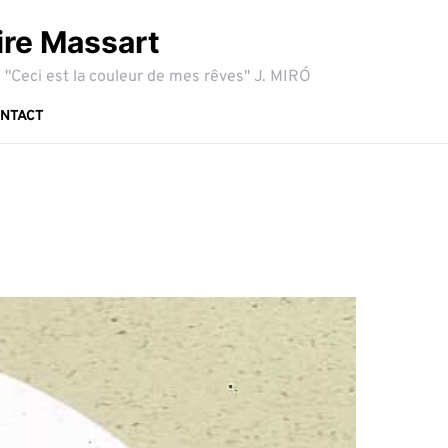
ire Massart
 "Ceci est la couleur de mes rêves" J. MIRÓ
NTACT