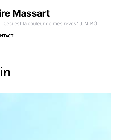
ire Massart
 "Ceci est la couleur de mes rêves" J. MIRÓ
NTACT
in