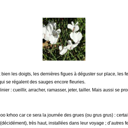
t bien les doigts, les dernières figues à déguster sur place, les 
qui se régalent des sauges encore fleuries.
ier : cueillir, arracher, ramasser, jeter, tailler. Mais aussi se pr
rhoo krhoo car ce sera la journée des grues (ou grus grus) : certa
(décidément), très haut, installées dans leur voyage ; d’autres f