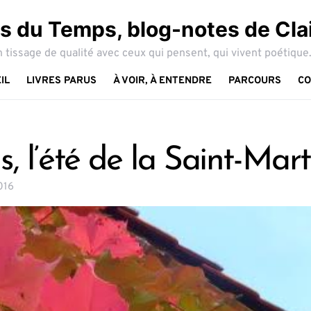
 du Temps, blog-notes de Cla
 tissage de qualité avec ceux qui pensent, qui vivent poétique.
IL
LIVRES PARUS
À VOIR, À ENTENDRE
PARCOURS
CO
, l’été de la Saint-Mart
016