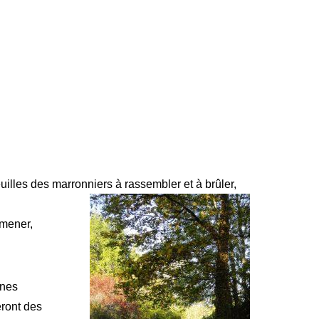
feuilles des marronniers à rassembler et à brûler,
omener,
ines
eront des