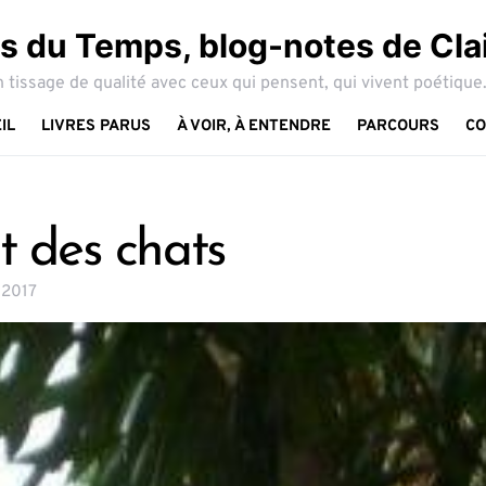
 du Temps, blog-notes de Cla
 tissage de qualité avec ceux qui pensent, qui vivent poétique.
IL
LIVRES PARUS
À VOIR, À ENTENDRE
PARCOURS
CO
ut des chats
 2017