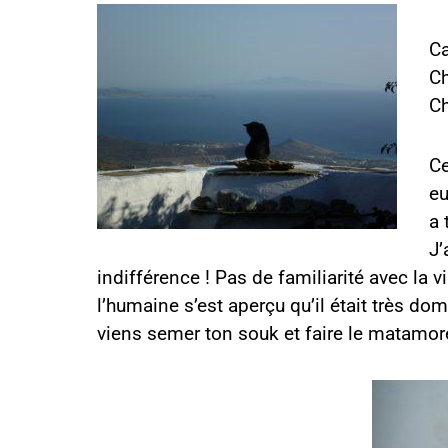
C
Ch
Ch
Ce
eu
a 
J’
indifférence ! Pas de familiarité avec la 
l’humaine s’est aperçu qu’il était très dom
viens semer ton souk et faire le matamore !