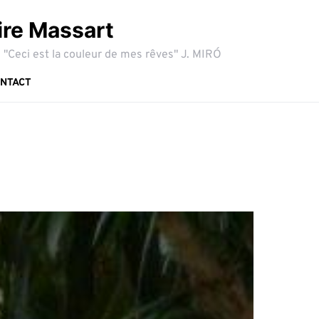
ire Massart
 "Ceci est la couleur de mes rêves" J. MIRÓ
NTACT