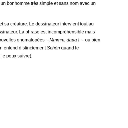
ct un bonhomme très simple et sans nom avec un
 et sa créature. Le dessinateur intervient tout au
essinateur. La phrase est incompréhensible mais
e nouvelles onomatopées –
Mmmm, daaa !
– ou bien
on entend distinctement
Schön
quand le
 je peux suivre).