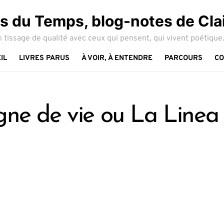
 du Temps, blog-notes de Cla
 tissage de qualité avec ceux qui pensent, qui vivent poétique.
IL
LIVRES PARUS
À VOIR, À ENTENDRE
PARCOURS
CO
gne de vie ou La Linea