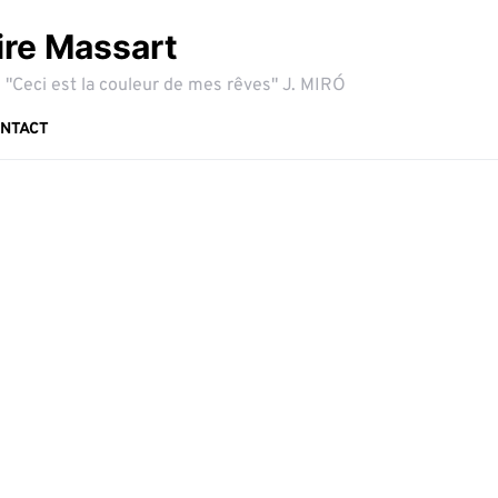
ire Massart
 "Ceci est la couleur de mes rêves" J. MIRÓ
NTACT