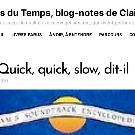
 du Temps, blog-notes de Cla
 tissage de qualité avec ceux qui pensent, qui vivent poétique.
IL
LIVRES PARUS
À VOIR, À ENTENDRE
PARCOURS
CO
Quick, quick, slow, dit-il
2010