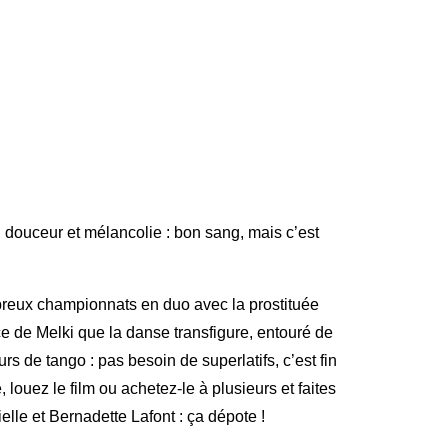
, douceur et mélancolie : b
on sang, mais c’est
breux championnats en duo avec la prostituée
ce de Melki que la danse transfigure, entouré de
 de tango : pas besoin de superlatifs, c’est fin
ouez le film ou achetez-le à plusieurs et faites
elle et Bernadette Lafont : ça dépote !