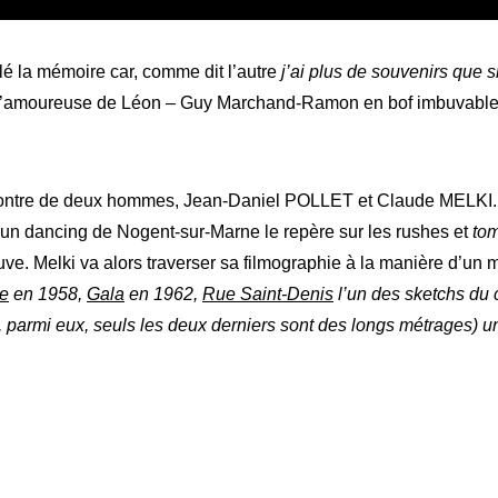
illé la mémoire car, comme dit l’autre
j’ai plus de souvenirs que si
l’amoureuse de Léon – Guy Marchand-Ramon en bof imbuvable, 
tre de deux hommes, Jean-Daniel POLLET et Claude MELKI. Ce d
 un dancing de Nogent-sur-Marne le repère sur les rushes et
tom
trouve. Melki va alors traverser sa filmographie à la manière d’un 
se
en 1958,
Gala
en 1962,
Rue Saint-Denis
l’un des sketchs du c
parmi eux, seuls les deux derniers sont des longs métrages) un u