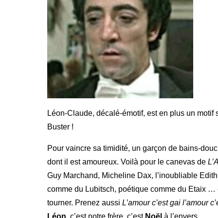
Léon-Claude, décalé-émotif, est en plus un motif s
Buster !
Pour vaincre sa timidité, un garçon de bains-dou
dont il est amoureux. Voilà pour le canevas de
L’
Guy Marchand, Micheline Dax, l’inoubliable Edith 
comme du Lubitsch, poétique comme du Etaix … et ki
tourner. Prenez aussi
L’amour c’est gai l’amour c’e
Léon
, c’est notre frère, c’est
Noël
à l’envers.