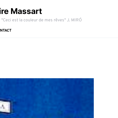
ire Massart
 "Ceci est la couleur de mes rêves" J. MIRÓ
NTACT