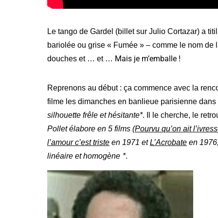
Le tango de Gardel (billet sur Julio Cortazar) a tit
bariolée ou grise « Fumée » – comme le nom de 
Mais je m’emballe !
douches et … et …
Reprenons au début : ça commence avec la rencon
filme les dimanches en banlieue parisienne dans
silhouette frêle et hésitante*
. Il le cherche, le re
Pollet élabore en 5 films (
Pourvu qu’on ait l’ivres
l’amour c’est triste
en 1971 et
L’Acrobate
en 1976, 
linéaire et homogène
*
.